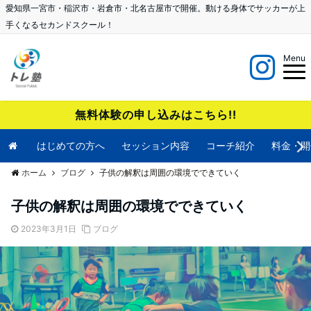
愛知県一宮市・稲沢市・岩倉市・北名古屋市で開催。動ける身体でサッカーが上
手くなるセカンドスクール！
Menu
無料体験の申し込みはこちら!!
はじめての方へ
セッション内容
コーチ紹介
料金・開
ホーム
ブログ
子供の解釈は周囲の環境でできていく
子供の解釈は周囲の環境でできていく
2023年3月1日
ブログ