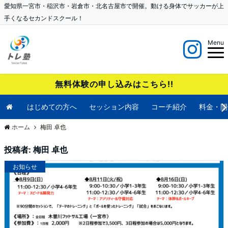
愛知県一宮市・稲沢市・岩倉市・北名古屋市で開催。動ける身体でサッカーが上
手くなるセカンドスクール！
Menu
無料体験の申し込みはこちら!!
はじめての方へ
セッション内容
コーチ紹介
料金・開
ホーム
梅田 卓也
投稿者:
梅田 卓也
お知らせ