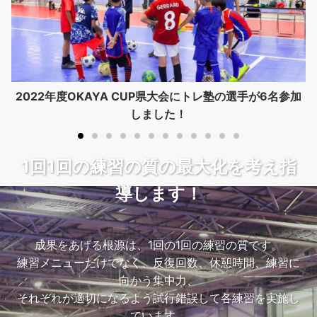
で
2022年度OKAYA CUP県大会にトレ塾の選手が6名参加
しました！
1回1回の練習の質の最大化を考え指
導します！
成果をあげる根源は、1回の1回の練習の質です。
練習メニューだけでなく、反復回数、休憩時間、練習に
向かう集中力、
それぞれが適切になるよう試行錯誤して各練習を実施し
ています。