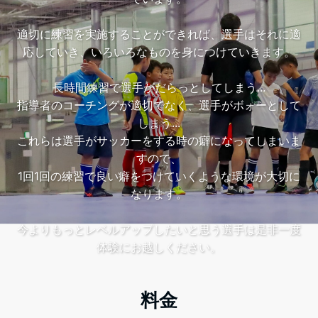
適切に練習を実施することができれば、選手はそれに適
応していき、いろいろなものを身につけていきます。
長時間練習で選手がだらっとしてしまう...
指導者のコーチングが適切でなく、選手がボォーとして
しまう...
これらは選手がサッカーをする時の癖になってしまいま
すので、
1回1回の練習で良い癖をつけていくような環境が大切に
なります。
今よりもっとレベルアップしたいと思う選手は是非一度
体験にお越しください。
料金