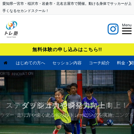
愛知県一宮市・稲沢市・岩倉市・北名古屋市で開催。動ける身体でサッカーが上
手くなるセカンドスクール！
Menu
無料体験の申し込みはこちら!!
はじめての方へ
セッション内容
コーチ紹介
料金・開
ステップ能力やアジリティー向上！
ラダー、ミニハードルなどを使用したステップトレーニングを
実施。