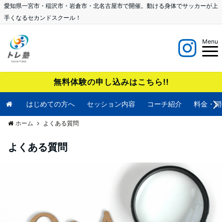
愛知県一宮市・稲沢市・岩倉市・北名古屋市で開催。動ける身体でサッカーが上
手くなるセカンドスクール！
Menu
無料体験の申し込みはこちら!!
はじめての方へ
セッション内容
コーチ紹介
料金・開
ホーム
よくある質問
よくある質問