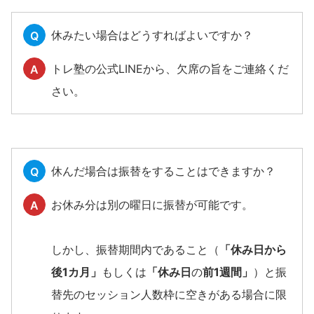
休みたい場合はどうすればよいですか？
Q
トレ塾の公式LINEから、欠席の旨をご連絡くだ
A
さい。
休んだ場合は振替をすることはできますか？
Q
お休み分は別の曜日に振替が可能です。
A
しかし、振替期間内であること（
「休み日から
後1カ月」
もしくは
「休み日
の
前1週間」
）と振
替先のセッション人数枠に空きがある場合に限