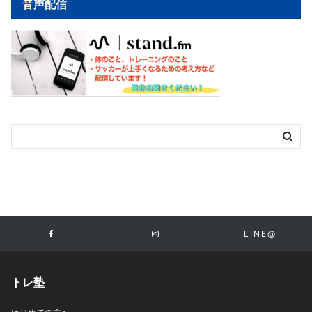
音声配信
LINE@
トレ塾