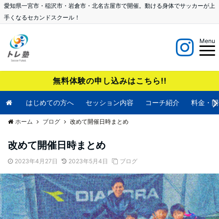
愛知県一宮市・稲沢市・岩倉市・北名古屋市で開催。動ける身体でサッカーが上
手くなるセカンドスクール！
Menu
無料体験の申し込みはこちら!!
はじめての方へ
セッション内容
コーチ紹介
料金・開
ホーム
ブログ
改めて開催日時まとめ
改めて開催日時まとめ
2023年4月27日
2023年5月4日
ブログ