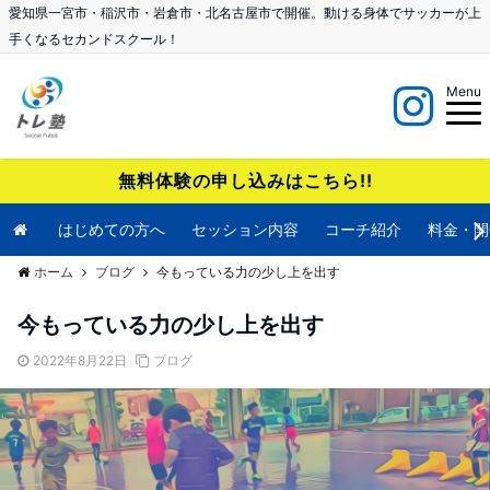
愛知県一宮市・稲沢市・岩倉市・北名古屋市で開催。動ける身体でサッカーが上
手くなるセカンドスクール！
Menu
無料体験の申し込みはこちら!!
はじめての方へ
セッション内容
コーチ紹介
料金・開
ホーム
ブログ
今もっている力の少し上を出す
今もっている力の少し上を出す
2022年8月22日
ブログ