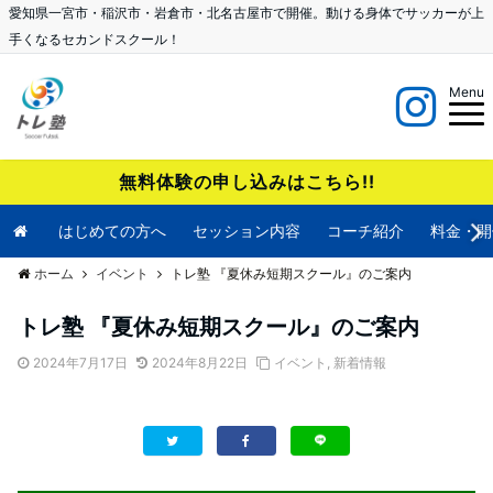
愛知県一宮市・稲沢市・岩倉市・北名古屋市で開催。動ける身体でサッカーが上
手くなるセカンドスクール！
Menu
無料体験の申し込みはこちら!!
はじめての方へ
セッション内容
コーチ紹介
料金・開
ホーム
イベント
トレ塾 『夏休み短期スクール』のご案内
トレ塾 『夏休み短期スクール』のご案内
2024年7月17日
2024年8月22日
イベント
,
新着情報