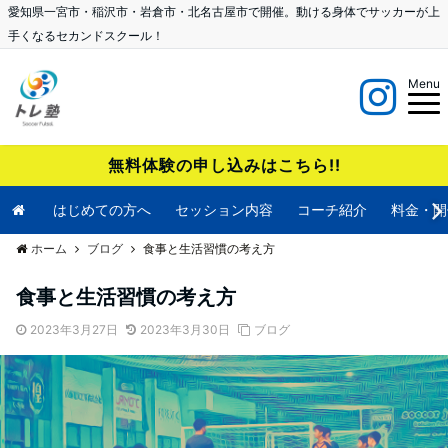
愛知県一宮市・稲沢市・岩倉市・北名古屋市で開催。動ける身体でサッカーが上
手くなるセカンドスクール！
Menu
無料体験の申し込みはこちら!!
はじめての方へ
セッション内容
コーチ紹介
料金・開
ホーム
ブログ
食事と生活習慣の考え方
食事と生活習慣の考え方
2023年3月27日
2023年3月30日
ブログ