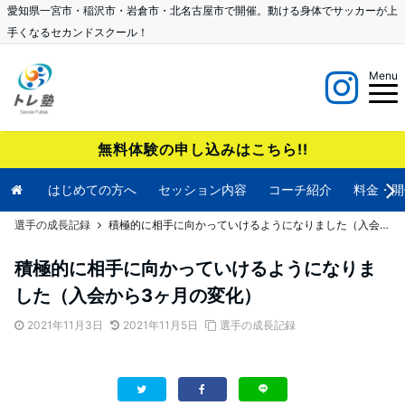
愛知県一宮市・稲沢市・岩倉市・北名古屋市で開催。動ける身体でサッカーが上
手くなるセカンドスクール！
Menu
無料体験の申し込みはこちら!!
はじめての方へ
セッション内容
コーチ紹介
料金・開
選手の成長記録
積極的に相手に向かっていけるようになりました（入会から3ヶ月の変化）
積極的に相手に向かっていけるようになりま
した（入会から3ヶ月の変化）
2021年11月3日
2021年11月5日
選手の成長記録