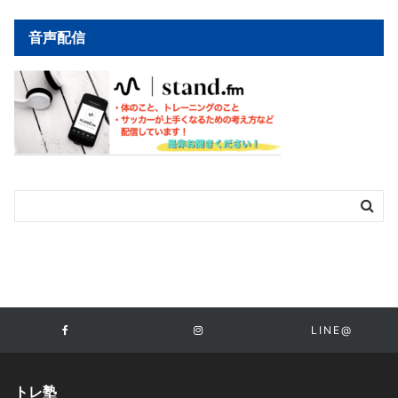
音声配信
LINE@
トレ塾