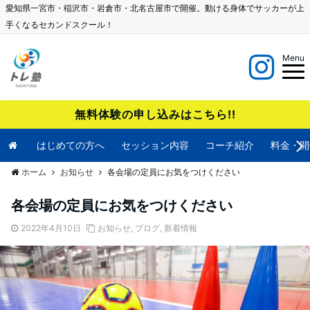
愛知県一宮市・稲沢市・岩倉市・北名古屋市で開催。動ける身体でサッカーが上
手くなるセカンドスクール！
Menu
無料体験の申し込みはこちら!!
はじめての方へ
セッション内容
コーチ紹介
料金・開
ホーム
お知らせ
各会場の定員にお気をつけください
各会場の定員にお気をつけください
2022年4月10日
お知らせ
,
ブログ
,
新着情報