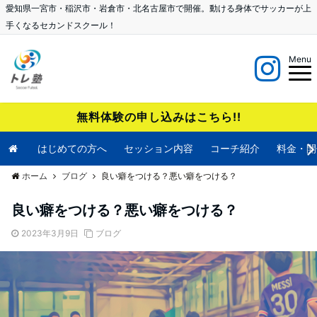
愛知県一宮市・稲沢市・岩倉市・北名古屋市で開催。動ける身体でサッカーが上
手くなるセカンドスクール！
Menu
無料体験の申し込みはこちら!!
はじめての方へ
セッション内容
コーチ紹介
料金・開
ホーム
ブログ
良い癖をつける？悪い癖をつける？
良い癖をつける？悪い癖をつける？
2023年3月9日
ブログ