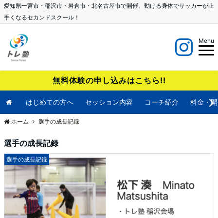
愛知県一宮市・稲沢市・岩倉市・北名古屋市で開催。動ける身体でサッカーが上
手くなるセカンドスクール！
Menu
無料体験の申し込みはこちら!!
はじめての方へ
セッション内容
コーチ紹介
料金・開
ホーム
選手の成長記録
選手の成長記録
選手の成長記録